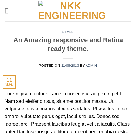
Skip
to
content
STYLE
An Amazing responsive and Retina
ready theme.
POSTED ON
11/08/2013
BY
ADMIN
11
ส.ค.
Lorem ipsum dolor sit amet, consectetur adipiscing elit.
Nam sed eleifend risus, sit amet porttitor massa. Ut
vulputate felis at mauris ultrices sodales. Phasellus in leo
ornare, vulputate purus eget, iaculis tellus. Donec sed
laoreet orci. Praesent faucibus feugiat velit a iaculis. Class
aptent taciti sociosqu ad litora torquent per conubia nostra,